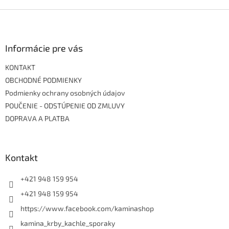
Z
á
p
ä
Informácie pre vás
t
KONTAKT
i
e
OBCHODNÉ PODMIENKY
Podmienky ochrany osobných údajov
POUČENIE - ODSTÚPENIE OD ZMLUVY
DOPRAVA A PLATBA
Kontakt
+421 948 159 954
+421 948 159 954
https://www.facebook.com/kaminashop
kamina_krby_kachle_sporaky