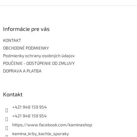
Z
á
p
ä
Informácie pre vás
t
KONTAKT
i
e
OBCHODNÉ PODMIENKY
Podmienky ochrany osobných údajov
POUČENIE - ODSTÚPENIE OD ZMLUVY
DOPRAVA A PLATBA
Kontakt
+421 948 159 954
+421 948 159 954
https://www.facebook.com/kaminashop
kamina_krby_kachle_sporaky