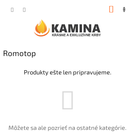
Prejsť
NÁKUP
na
obsah
KOŠÍK
Romotop
Produkty ešte len pripravujeme.
Môžete sa ale pozrieť na ostatné kategórie.