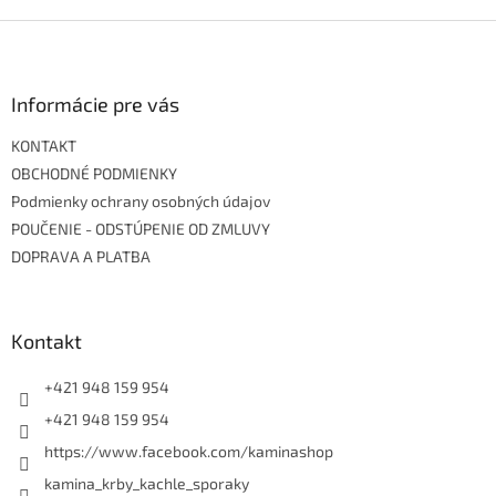
Z
á
p
ä
Informácie pre vás
t
KONTAKT
i
e
OBCHODNÉ PODMIENKY
Podmienky ochrany osobných údajov
POUČENIE - ODSTÚPENIE OD ZMLUVY
DOPRAVA A PLATBA
Kontakt
+421 948 159 954
+421 948 159 954
https://www.facebook.com/kaminashop
kamina_krby_kachle_sporaky