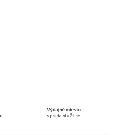
a
Výdajné miesto
ru
v predajni v Žiline