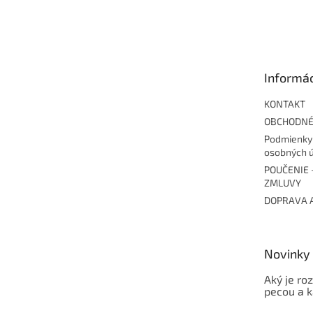
Z
á
p
ä
t
Informác
i
e
KONTAKT
OBCHODNÉ
Podmienky
osobných 
POUČENIE 
ZMLUVY
DOPRAVA 
Novinky
Aký je ro
pecou a 