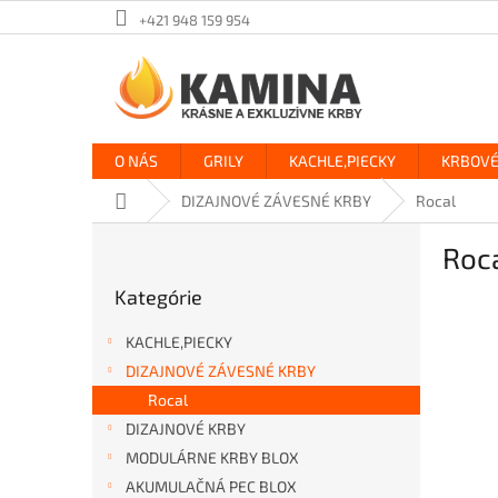
Prejsť
+421 948 159 954
na
obsah
O NÁS
GRILY
KACHLE,PIECKY
KRBOVÉ
Domov
DIZAJNOVÉ ZÁVESNÉ KRBY
Rocal
B
Roc
o
Preskočiť
č
Kategórie
kategórie
n
ý
KACHLE,PIECKY
p
DIZAJNOVÉ ZÁVESNÉ KRBY
a
Rocal
n
e
DIZAJNOVÉ KRBY
l
MODULÁRNE KRBY BLOX
AKUMULAČNÁ PEC BLOX