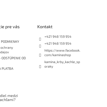
ie pre vás
Kontakt
+421 948 159 954
 PODMIENKY
+421 948 159 954
 ochrany
https://www.facebook.
údajov
com/kaminashop
- ODSTÚPENIE OD
kamina_krby_kachle_sp
oraky
A PLATBA
zdiel medzi
kachľami?