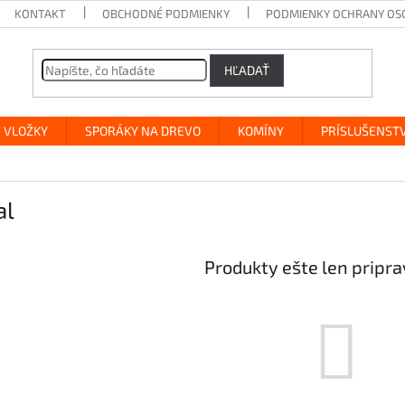
KONTAKT
OBCHODNÉ PODMIENKY
PODMIENKY OCHRANY OS
HĽADAŤ
 VLOŽKY
SPORÁKY NA DREVO
KOMÍNY
PRÍSLUŠENST
al
Produkty ešte len pripr