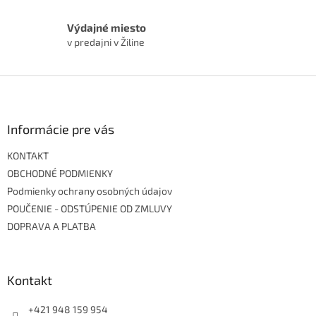
Výdajné miesto
v predajni v Žiline
Z
á
p
ä
Informácie pre vás
t
KONTAKT
i
e
OBCHODNÉ PODMIENKY
Podmienky ochrany osobných údajov
POUČENIE - ODSTÚPENIE OD ZMLUVY
DOPRAVA A PLATBA
Kontakt
+421 948 159 954