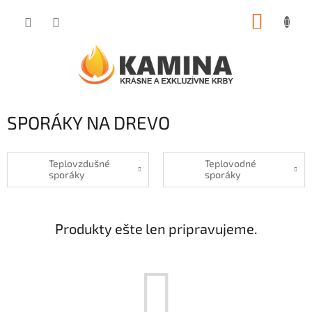
Prejsť
NÁKUP
na
obsah
KOŠÍK
SPORÁKY NA DREVO
Teplovzdušné
Teplovodné
sporáky
sporáky
Produkty ešte len pripravujeme.