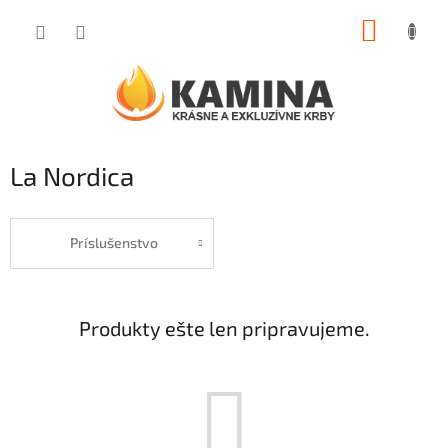
Prejsť
NÁKUP
na
obsah
KOŠÍK
La Nordica
Príslušenstvo
Produkty ešte len pripravujeme.