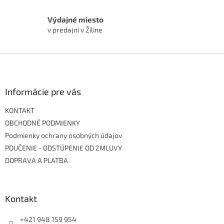
Výdajné miesto
v predajni v Žiline
Z
á
p
ä
Informácie pre vás
t
KONTAKT
i
e
OBCHODNÉ PODMIENKY
Podmienky ochrany osobných údajov
POUČENIE - ODSTÚPENIE OD ZMLUVY
DOPRAVA A PLATBA
Kontakt
+421 948 159 954