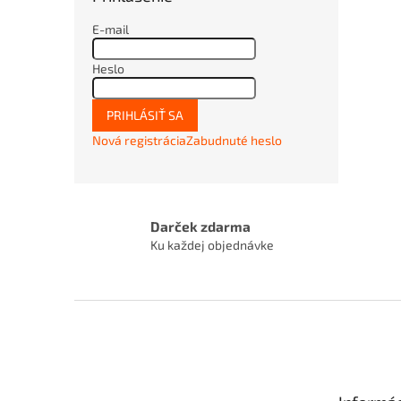
E-mail
Heslo
PRIHLÁSIŤ SA
Nová registrácia
Zabudnuté heslo
Darček zdarma
Ku každej objednávke
Z
á
p
ä
t