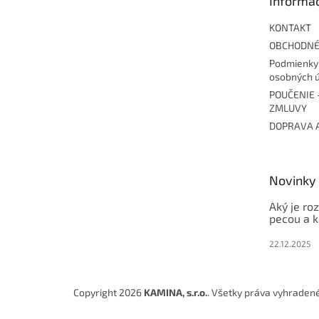
Informác
i
e
KONTAKT
OBCHODNÉ
Podmienky
osobných 
POUČENIE 
ZMLUVY
DOPRAVA 
Novinky
Aký je ro
pecou a 
22.12.2025
Copyright 2026
KAMINA, s.r.o.
. Všetky práva vyhraden