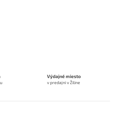
a
Výdajné miesto
ru
v predajni v Žiline