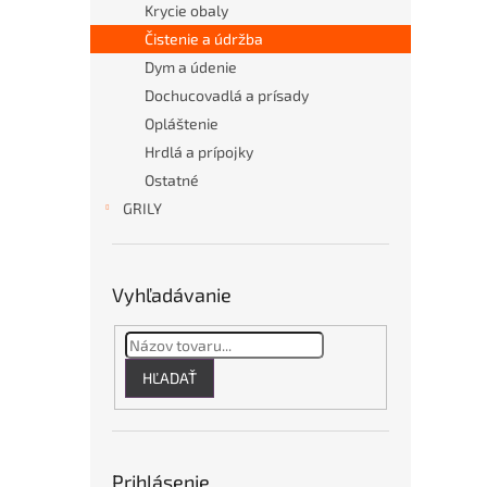
Krycie obaly
Čistenie a údržba
Dym a údenie
Dochucovadlá a prísady
Opláštenie
Hrdlá a prípojky
Ostatné
GRILY
Vyhľadávanie
HĽADAŤ
Prihlásenie