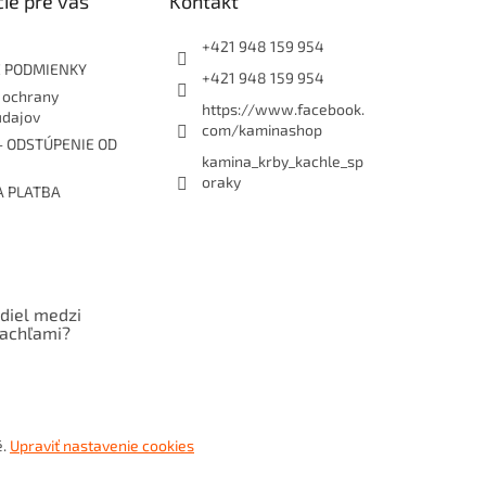
ie pre vás
Kontakt
+421 948 159 954
 PODMIENKY
+421 948 159 954
 ochrany
https://www.facebook.
údajov
com/kaminashop
- ODSTÚPENIE OD
kamina_krby_kachle_sp
oraky
A PLATBA
zdiel medzi
kachľami?
é.
Upraviť nastavenie cookies