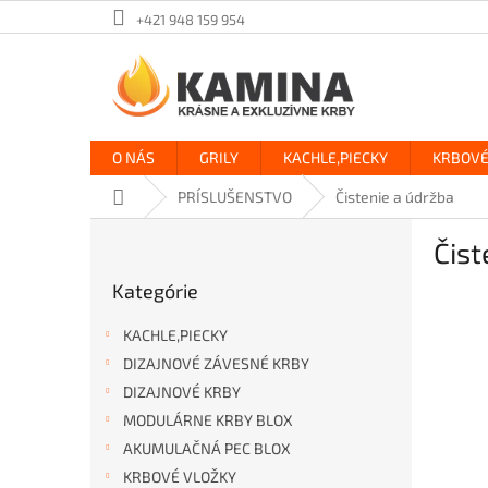
Prejsť
+421 948 159 954
na
obsah
O NÁS
GRILY
KACHLE,PIECKY
KRBOVÉ
Domov
PRÍSLUŠENSTVO
Čistenie a údržba
B
Čist
o
Preskočiť
č
Kategórie
kategórie
n
ý
KACHLE,PIECKY
p
DIZAJNOVÉ ZÁVESNÉ KRBY
a
DIZAJNOVÉ KRBY
n
e
MODULÁRNE KRBY BLOX
l
AKUMULAČNÁ PEC BLOX
KRBOVÉ VLOŽKY