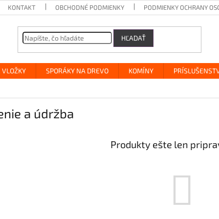
KONTAKT
OBCHODNÉ PODMIENKY
PODMIENKY OCHRANY OS
HĽADAŤ
 VLOŽKY
SPORÁKY NA DREVO
KOMÍNY
PRÍSLUŠENST
enie a údržba
Produkty ešte len pripr