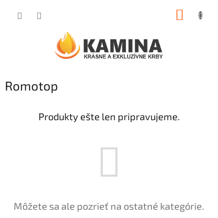
Prejsť
NÁKUP
na
obsah
KOŠÍK
Romotop
Produkty ešte len pripravujeme.
Môžete sa ale pozrieť na ostatné kategórie.