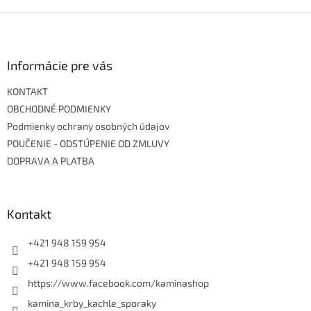
Z
á
p
ä
Informácie pre vás
t
KONTAKT
i
e
OBCHODNÉ PODMIENKY
Podmienky ochrany osobných údajov
POUČENIE - ODSTÚPENIE OD ZMLUVY
DOPRAVA A PLATBA
Kontakt
+421 948 159 954
+421 948 159 954
https://www.facebook.com/kaminashop
kamina_krby_kachle_sporaky