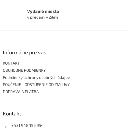
Výdajné miesto
v predajni v Žiline
Z
á
p
ä
Informácie pre vás
t
KONTAKT
i
e
OBCHODNÉ PODMIENKY
Podmienky ochrany osobných údajov
POUČENIE - ODSTÚPENIE OD ZMLUVY
DOPRAVA A PLATBA
Kontakt
+421 948 159 954