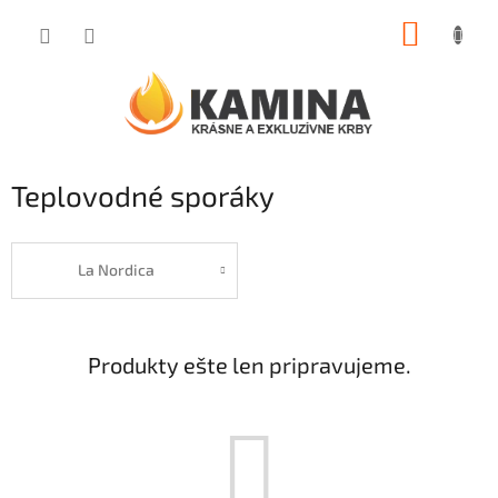
Prejsť
NÁKUP
na
obsah
KOŠÍK
Teplovodné sporáky
La Nordica
Produkty ešte len pripravujeme.