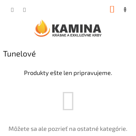
Prejsť
NÁKUP
na
obsah
KOŠÍK
Tunelové
Produkty ešte len pripravujeme.
Môžete sa ale pozrieť na ostatné kategórie.