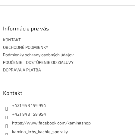
Z
á
p
ä
Informácie pre vás
t
KONTAKT
i
e
OBCHODNÉ PODMIENKY
Podmienky ochrany osobných údajov
POUČENIE - ODSTÚPENIE OD ZMLUVY
DOPRAVA A PLATBA
Kontakt
+421 948 159 954
+421 948 159 954
https://www.facebook.com/kaminashop
kamina_krby_kachle_sporaky