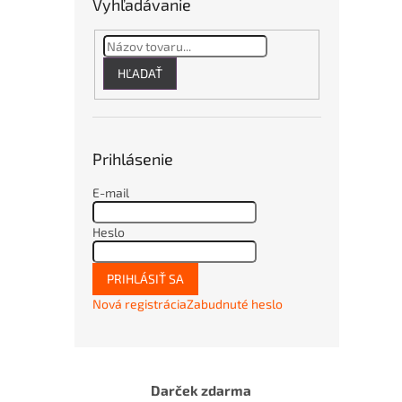
Vyhľadávanie
HĽADAŤ
Prihlásenie
E-mail
Heslo
PRIHLÁSIŤ SA
Nová registrácia
Zabudnuté heslo
Darček zdarma