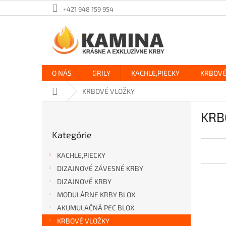
Prejsť
+421 948 159 954
na
obsah
O NÁS
GRILY
KACHLE,PIECKY
KRBOVÉ
Domov
KRBOVÉ VLOŽKY
B
KRB
o
Preskočiť
č
Kategórie
kategórie
n
ý
KACHLE,PIECKY
p
DIZAJNOVÉ ZÁVESNÉ KRBY
a
DIZAJNOVÉ KRBY
n
e
MODULÁRNE KRBY BLOX
l
AKUMULAČNÁ PEC BLOX
KRBOVÉ VLOŽKY