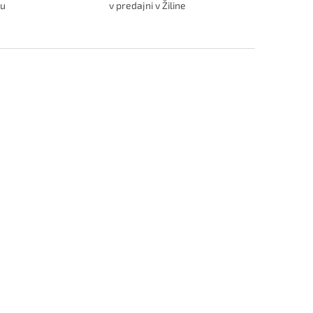
ru
v predajni v Žiline