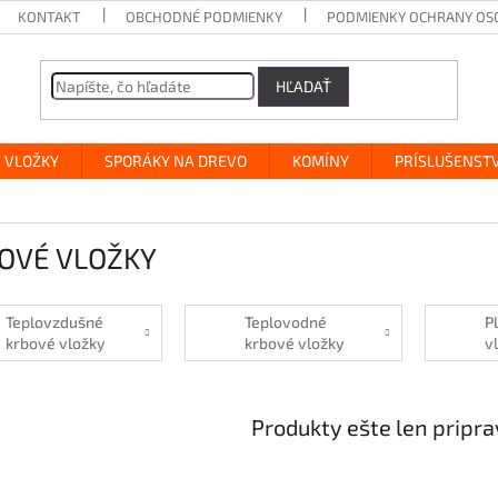
KONTAKT
OBCHODNÉ PODMIENKY
PODMIENKY OCHRANY OS
HĽADAŤ
 VLOŽKY
SPORÁKY NA DREVO
KOMÍNY
PRÍSLUŠENST
OVÉ VLOŽKY
Teplovzdušné
Teplovodné
P
krbové vložky
krbové vložky
v
Produkty ešte len pripr