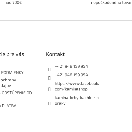
nad 700€
nepoškodeného tova
ie pre vás
Kontakt
+421 948 159 954
 PODMIENKY
+421 948 159 954
 ochrany
https://www.facebook.
údajov
com/kaminashop
- ODSTÚPENIE OD
kamina_krby_kachle_sp
oraky
A PLATBA