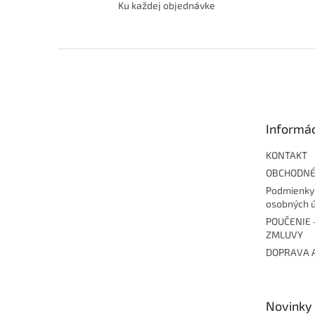
Ku každej objednávke
Z
á
p
ä
t
Informác
i
e
KONTAKT
OBCHODNÉ
Podmienky
osobných 
POUČENIE 
ZMLUVY
DOPRAVA 
Novinky