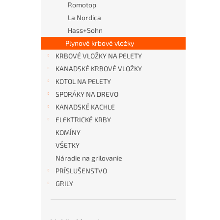
Romotop
La Nordica
Hass+Sohn
Plynové krbové vložky
KRBOVÉ VLOŽKY NA PELETY
KANADSKÉ KRBOVÉ VLOŽKY
KOTOL NA PELETY
SPORÁKY NA DREVO
KANADSKÉ KACHLE
ELEKTRICKÉ KRBY
KOMÍNY
VŠETKY
Náradie na grilovanie
PRÍSLUŠENSTVO
GRILY