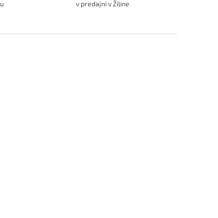
ru
v predajni v Žiline