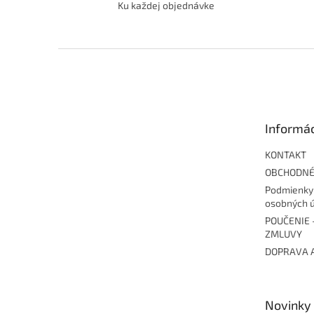
Ku každej objednávke
Z
á
p
ä
t
Informác
i
e
KONTAKT
OBCHODNÉ
Podmienky
osobných 
POUČENIE 
ZMLUVY
DOPRAVA 
Novinky