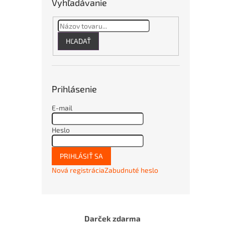
Vyhľadávanie
HĽADAŤ
Prihlásenie
E-mail
Heslo
PRIHLÁSIŤ SA
Nová registrácia
Zabudnuté heslo
Darček zdarma