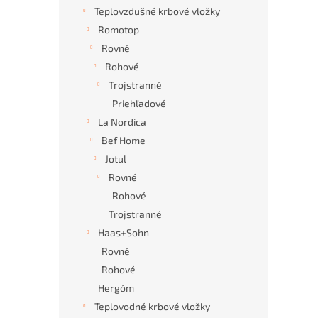
Teplovzdušné krbové vložky
Romotop
Rovné
Rohové
Trojstranné
Priehľadové
La Nordica
Bef Home
Jotul
Rovné
Rohové
Trojstranné
Haas+Sohn
Rovné
Rohové
Hergóm
Teplovodné krbové vložky