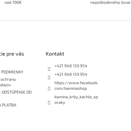
nad 700€
nepoškodeného tova
ie pre vás
Kontakt
+421 948 159 954
 PODMIENKY
+421 948 159 954
 ochrany
https://www.facebook.
údajov
com/kaminashop
- ODSTÚPENIE OD
kamina_krby_kachle_sp
oraky
A PLATBA