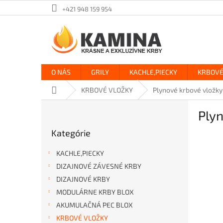
Prejsť
+421 948 159 954
na
obsah
O NÁS
GRILY
KACHLE,PIECKY
KRBOVÉ
Domov
KRBOVÉ VLOŽKY
Plynové krbové vložky
B
Ply
o
Preskočiť
č
Kategórie
kategórie
n
ý
KACHLE,PIECKY
p
DIZAJNOVÉ ZÁVESNÉ KRBY
a
DIZAJNOVÉ KRBY
n
e
MODULÁRNE KRBY BLOX
l
AKUMULAČNÁ PEC BLOX
KRBOVÉ VLOŽKY