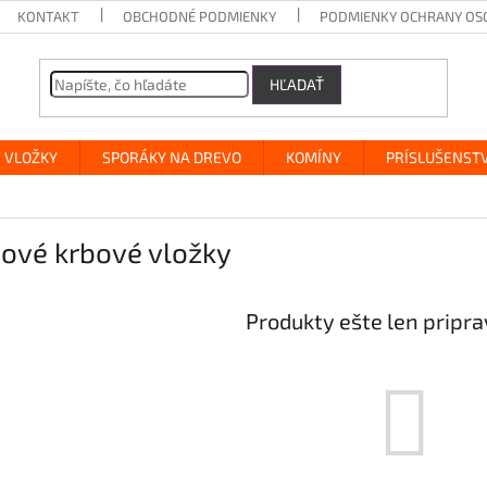
KONTAKT
OBCHODNÉ PODMIENKY
PODMIENKY OCHRANY OS
HĽADAŤ
 VLOŽKY
SPORÁKY NA DREVO
KOMÍNY
PRÍSLUŠENST
nové krbové vložky
Produkty ešte len pripr