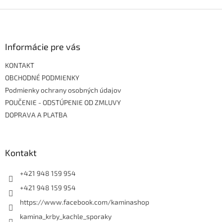
Z
á
p
ä
Informácie pre vás
t
KONTAKT
i
e
OBCHODNÉ PODMIENKY
Podmienky ochrany osobných údajov
POUČENIE - ODSTÚPENIE OD ZMLUVY
DOPRAVA A PLATBA
Kontakt
+421 948 159 954
+421 948 159 954
https://www.facebook.com/kaminashop
kamina_krby_kachle_sporaky