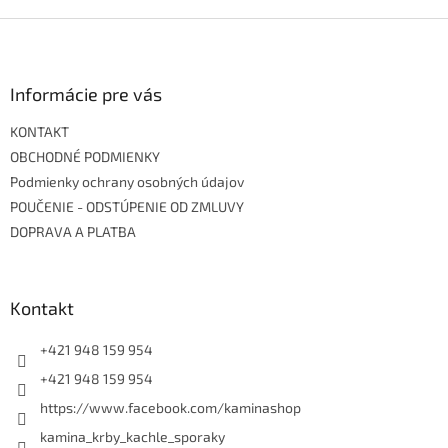
Z
á
p
ä
Informácie pre vás
t
KONTAKT
i
e
OBCHODNÉ PODMIENKY
Podmienky ochrany osobných údajov
POUČENIE - ODSTÚPENIE OD ZMLUVY
DOPRAVA A PLATBA
Kontakt
+421 948 159 954
+421 948 159 954
https://www.facebook.com/kaminashop
kamina_krby_kachle_sporaky